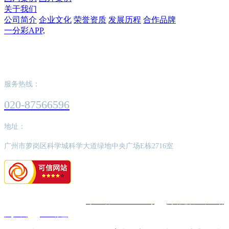
关于我们
公司简介
企业文化
荣誉资质
发展历程
合作品牌
一分彩APP,
一分彩APP,
服务热线：
020-87566596
地址：
广州市萝岗区科学城科学大道绿地中央广场E栋2716室
版权所有：一分彩APP,
粤ICP备2022062526号
网站建设：中企动
力
广州
SEO标签